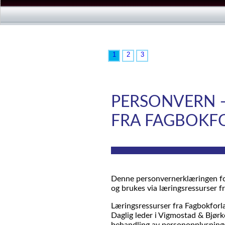
1
2
3
PERSONVERN 
FRA FAGBOKF
Denne personvernerklæringen fo
og brukes via læringsressurser f
Læringsressurser fra Fagbokfor
Daglig leder i Vigmostad & Bjør
behandling av personopplysninger