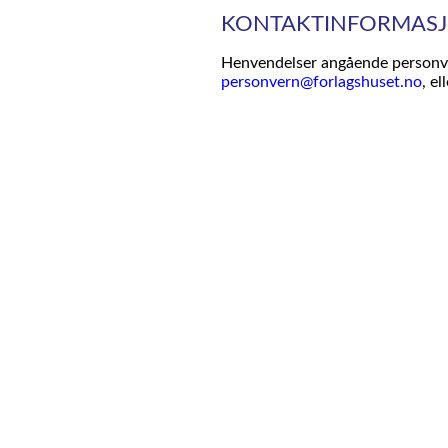
KONTAKTINFORMAS
Henvendelser angående personver
personvern@forlagshuset.no
, e