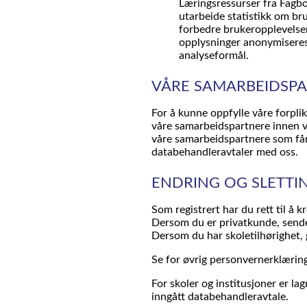
Læringsressurser fra Fagbo
utarbeide statistikk om bru
forbedre brukeropplevelsen
opplysninger anonymiseres,
analyseformål.
VÅRE SAMARBEIDSP
For å kunne oppfylle våre forpli
våre samarbeidspartnere innen ver
våre samarbeidspartnere som får
databehandleravtaler med oss.
ENDRING OG SLETTI
Som registrert har du rett til å 
Dersom du er privatkunde, sende
Dersom du har skoletilhørighet, g
Se for øvrig personvernerklæring
For skoler og institusjoner er la
inngått databehandleravtale.