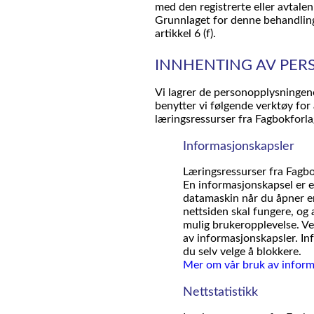
med den registrerte eller avtale
Grunnlaget for denne behandling
artikkel 6 (f).
INNHENTING AV PER
Vi lagrer de personopplysningene
benytter vi følgende verktøy fo
læringsressurser fra Fagbokforla
Informasjonskapsler
Læringsressurser fra Fagbo
En informasjonskapsel er en
datamaskin når du åpner en
nettsiden skal fungere, og
mulig brukeropplevelse. Ve
av informasjonskapsler. In
du selv velge å blokkere.
Mer om vår bruk av informa
Nettstatistikk